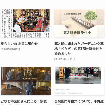
夏らしい曲 本堂に響かせ
花と緑に囲まれたガーデニング墓
地「和らぎ」の第3期分譲受付を
2025年8月9日
始めました
2025年5月11日
どやどや楽団さんによる「宗歌
当院山門落慶式について、小野建