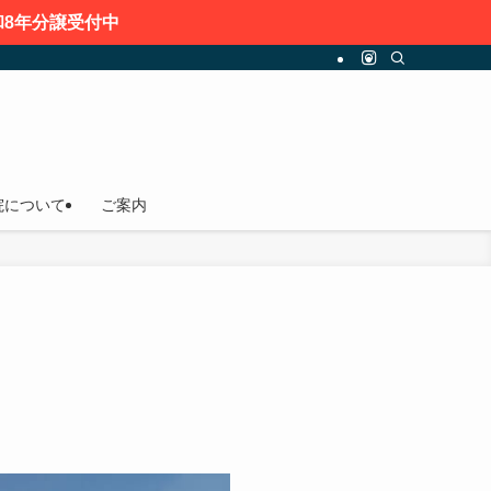
8年分譲受付中
院について
ご案内
。