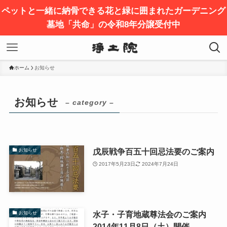
ペットと一緒に納骨できる花と緑に囲まれたガーデニング
墓地「共命」の令和8年分譲受付中
ホーム
お知らせ
お知らせ
– category –
戊辰戦争百五十回忌法要のご案内
お知らせ
2017年5月23日
2024年7月24日
水子・子育地蔵尊法会のご案内
お知らせ
2014年11月8日（土）開催